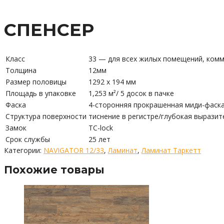
СПЕНСЕР
Класс
33 — для всех жилых помещений, комм
Толщина
12мм
Размер половицы
1292 х 194 мм
Площадь в упаковке
1,253 м²/ 5 досок в пачке
Фаска
4-сторонняя прокрашенная миди-фаска
Структура поверхности
тиснение в регистре/глубокая выразит
Замок
TC-lock
Срок службы
25 лет
Категории:
NAVIGATOR 12/33
,
Ламинат
,
Ламинат Таркетт
Похожие товары