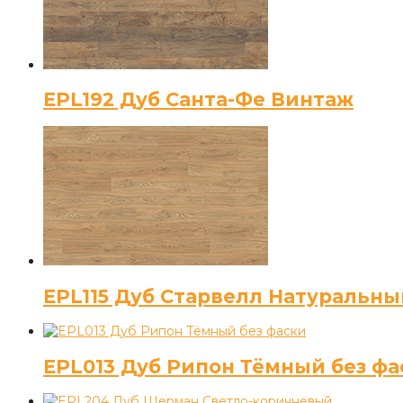
EPL192 Дуб Санта-Фе Винтаж
EPL115 Дуб Старвелл Натуральны
EPL013 Дуб Рипон Тёмный без фа