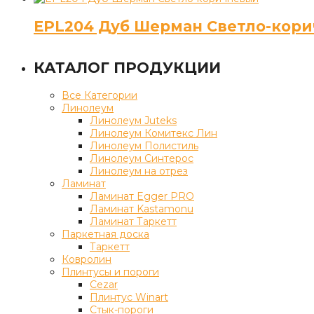
EPL204 Дуб Шерман Светло-кор
КАТАЛОГ ПРОДУКЦИИ
Все Категории
Линолеум
Линолеум Juteks
Линолеум Комитекс Лин
Линолеум Полистиль
Линолеум Синтерос
Линолеум на отрез
Ламинат
Ламинат Egger PRO
Ламинат Kastamonu
Ламинат Таркетт
Паркетная доска
Таркетт
Ковролин
Плинтусы и пороги
Cezar
Плинтус Winart
Стык-пороги