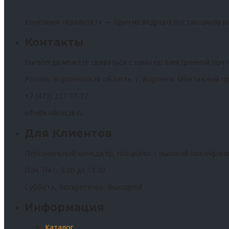
Компания «Квалитет» — один из ведущих поставщиков н
Контакты
Вы всегда можете связаться с нами по электронной почт
Россия, Воронежская область, г. Воронеж Монтажный пр
+7 (473) 237-37-37
info@kvalitet36.ru
Для Клиентов
Персональный менеджер, специалист высокой квалифика
Пон.-Пят.: 9:00 до 18:00
Суббота, Воскресенье: Выходной
Информация
Каталог