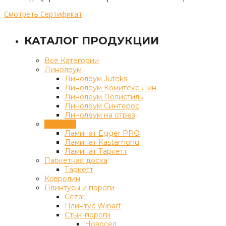
Смотреть Сертификат
КАТАЛОГ ПРОДУКЦИИ
Все Категории
Линолеум
Линолеум Juteks
Линолеум Комитекс Лин
Линолеум Полистиль
Линолеум Синтерос
Линолеум на отрез
Ламинат
Ламинат Egger PRO
Ламинат Kastamonu
Ламинат Таркетт
Паркетная доска
Таркетт
Ковролин
Плинтусы и пороги
Cezar
Плинтус Winart
Стык-пороги
Новосел