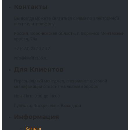
Контакты
Вы всегда можете связаться с нами по электронной
почте или телефону.
Россия, Воронежская область, г. Воронеж Монтажный
проезд, 24а
+7 (473) 237-37-37
info@kvalitet36.ru
Для Клиентов
Персональный менеджер, специалист высокой
квалификации ответит на любые вопросы
Пон.-Пят.: 9:00 до 18:00
Суббота, Воскресенье: Выходной
Информация
Каталог