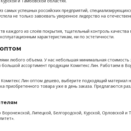
 Курской и Тамбовской областях.
м из самых успешных российских предприятий, специализирующих
 успела не только завоевать уверенное лидерство на отечестве
тв каждого из слоёв покрытия, тщательный контроль качества 
эксплуатационным характеристикам, ни по эстетичности.
 оптом
ями любого объема. У нас небольшая минимальная стоимость з
 большой ассортимент продукции Комитекс Лин. Работаем в Вор
Комитекс Лин оптом дешево, выберите подходящий материал на 
ка приобретенного товара уже в день заказа. Предлагаются ра
ателям
 Воронежской, Липецкой, Белгородской, Курской, Орловской и 
литет».