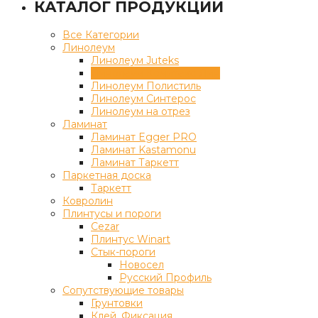
КАТАЛОГ ПРОДУКЦИИ
Все Категории
Линолеум
Линолеум Juteks
Линолеум Комитекс Лин
Линолеум Полистиль
Линолеум Синтерос
Линолеум на отрез
Ламинат
Ламинат Egger PRO
Ламинат Kastamonu
Ламинат Таркетт
Паркетная доска
Таркетт
Ковролин
Плинтусы и пороги
Cezar
Плинтус Winart
Стык-пороги
Новосел
Русский Профиль
Сопутствующие товары
Грунтовки
Клей, Фиксация