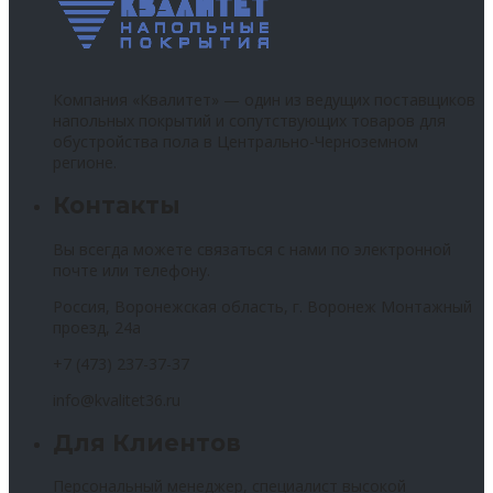
Компания «Квалитет» — один из ведущих поставщиков
напольных покрытий и сопутствующих товаров для
обустройства пола в Центрально-Черноземном
регионе.
Контакты
Вы всегда можете связаться с нами по электронной
почте или телефону.
Россия, Воронежская область, г. Воронеж Монтажный
проезд, 24а
+7 (473) 237-37-37
info@kvalitet36.ru
Для Клиентов
Персональный менеджер, специалист высокой