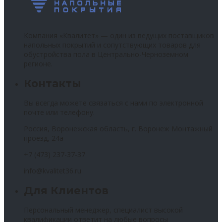
Компания «Квалитет» — один из ведущих поставщиков
напольных покрытий и сопутствующих товаров для
обустройства пола в Центрально-Черноземном
регионе.
Контакты
Вы всегда можете связаться с нами по электронной
почте или телефону.
Россия, Воронежская область, г. Воронеж Монтажный
проезд, 24а
+7 (473) 237-37-37
info@kvalitet36.ru
Для Клиентов
Персональный менеджер, специалист высокой
квалификации ответит на любые вопросы