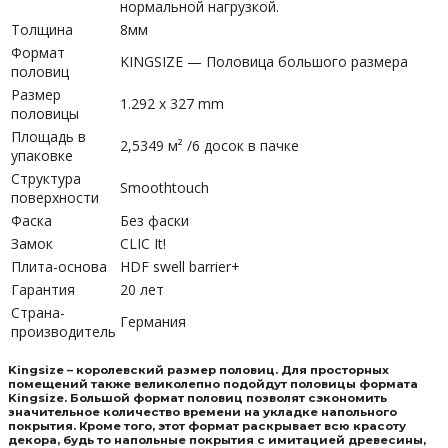
нормальной нагрузкой.
Толщина
8мм
Формат
KINGSIZE — Половица большого размера
половиц
Размер
1.292 x 327 mm
половицы
Площадь в
2,5349 м² /6 досок в пачке
упаковке
Структура
Smoothtouch
поверхности
Фаска
Без фаски
Замок
CLIC It!
Плита-основа
HDF swell barrier+
Гарантия
20 лет
Страна-
Германия
производитель
Kingsize – королевский размер половиц. Для просторных
помещений также великолепно подойдут половицы формата
Kingsize. Большой формат половиц позволят сэкономить
значительное количество времени на укладке напольного
покрытия. Кроме того, этот формат раскрывает всю красоту
декора, будь то напольные покрытия с имитацией древесины,