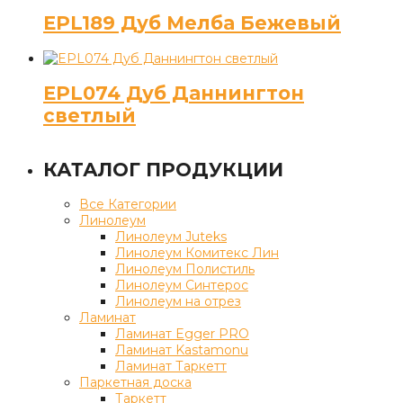
EPL189 Дуб Мелба Бежевый
EPL074 Дуб Даннингтон
светлый
КАТАЛОГ ПРОДУКЦИИ
Все Категории
Линолеум
Линолеум Juteks
Линолеум Комитекс Лин
Линолеум Полистиль
Линолеум Синтерос
Линолеум на отрез
Ламинат
Ламинат Egger PRO
Ламинат Kastamonu
Ламинат Таркетт
Паркетная доска
Таркетт