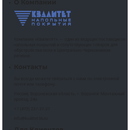
О Компании
Компания «Квалитет» — один из ведущих поставщиков
напольных покрытий и сопутствующих товаров для
обустройства пола в Центрально-Черноземном
регионе.
Контакты
Вы всегда можете связаться с нами по электронной
почте или телефону.
Россия, Воронежская область, г. Воронеж Монтажный
проезд, 24а
+7 (473) 237-37-37
info@kvalitet36.ru
Для Клиентов