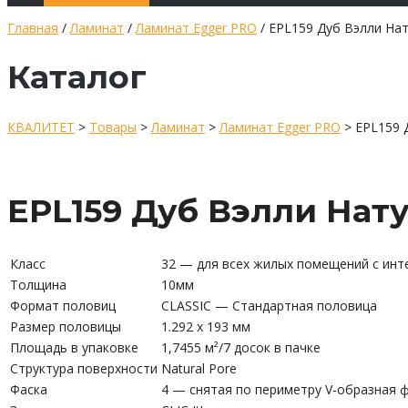
Главная
/
Ламинат
/
Ламинат Egger PRO
/ EPL159 Дуб Вэлли На
Каталог
КВАЛИТЕТ
>
Товары
>
Ламинат
>
Ламинат Egger PRO
>
EPL159 
EPL159 Дуб Вэлли Нат
Класс
32 — для всех жилых помещений с инт
Толщина
10мм
Формат половиц
CLASSIC — Стандартная половица
Размер половицы
1.292 x 193 мм
Площадь в упаковке
1,7455 м²/7 досок в пачке
Структура поверхности
Natural Pore
Фаска
4 — снятая по периметру V-образная 