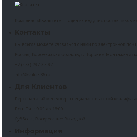
Компания «Квалитет» — один из ведущих поставщиков н
Контакты
Вы всегда можете связаться с нами по электронной почт
Россия, Воронежская область, г. Воронеж Монтажный пр
+7 (473) 237-37-37
info@kvalitet36.ru
Для Клиентов
Персональный менеджер, специалист высокой квалифика
Пон.-Пят.: 9:00 до 18:00
Суббота, Воскресенье: Выходной
Информация