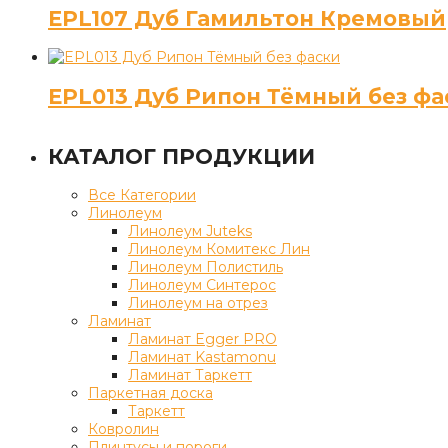
EPL107 Дуб Гамильтон Кремовый
EPL013 Дуб Рипон Тёмный без фа
КАТАЛОГ ПРОДУКЦИИ
Все Категории
Линолеум
Линолеум Juteks
Линолеум Комитекс Лин
Линолеум Полистиль
Линолеум Синтерос
Линолеум на отрез
Ламинат
Ламинат Egger PRO
Ламинат Kastamonu
Ламинат Таркетт
Паркетная доска
Таркетт
Ковролин
Плинтусы и пороги