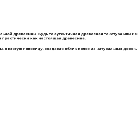
ельной древесины. Будь то аутентичная древесная текстура или 
я практически как настоящая древесина.
но взятую половицу, создавая облик полов из натуральных досок.