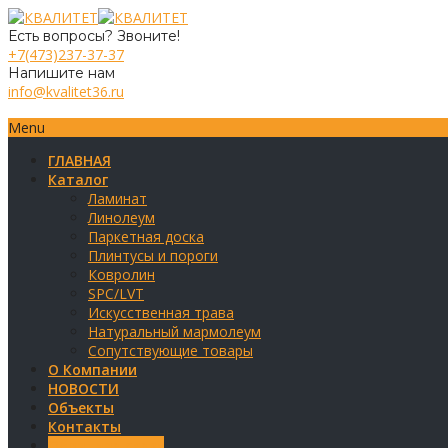
Есть вопросы? Звоните!
+7(473)237-37-37
Напишите нам
info@kvalitet36.ru
Menu
ГЛАВНАЯ
Каталог
Ламинат
Линолеум
Паркетная доска
Плинтусы и пороги
Ковролин
SPC/LVT
Искусственная трава
Натуральный мармолеум
Сопутствующие товары
О Компании
НОВОСТИ
Объекты
Контакты
Обратная связь