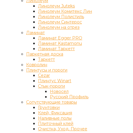
Линолеум
Линолеум Juteks
Линолеум Комитекс Лин
Линолеум Полистиль
Линолеум Синтерос
Линолеум на отрез
Ламинат
Ламинат Egger PRO
Ламинат Kastamonu
Ламинат Таркетт
Паркетная доска
Таркетт
Ковролин
Плинтусы и пороги
Cezar
Плинтус Winart
Стык-пороги
Новосел
Русский Профиль
Сопутствующие товары
Грунтовки
Клей, Фиксация
Наливные полы
Плиточный клей
Очистка, Уход, Прочее