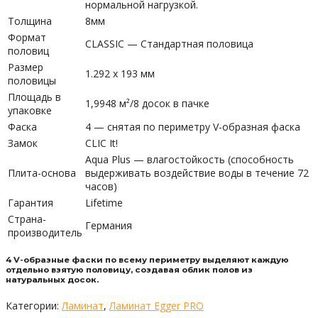
нормальной нагрузкой.
Толщина
8мм
Формат
CLASSIC — Стандартная половица
половиц
Размер
1.292 x 193 мм
половицы
Площадь в
1,9948 м²/8 досок в пачке
упаковке
Фаска
4 — снятая по периметру V-образная фаска
Замок
CLIC It!
Aqua Plus — влагостойкость (способность
Плита-основа
выдерживать воздействие воды в течение 72
часов)
Гарантия
Lifetime
Страна-
Германия
производитель
4 V-образные фаски по всему периметру выделяют каждую
отдельно взятую половицу, создавая облик полов из
натуральных досок.
Категории:
Ламинат
,
Ламинат Egger PRO