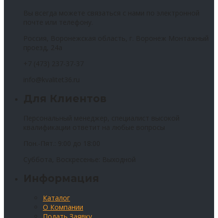
Вы всегда можете связаться с нами по электронной
почте или телефону.
Россия, Воронежская область, г. Воронеж Монтажный
проезд, 24а
+7 (473) 237-37-37
info@kvalitet36.ru
Для Клиентов
Персональный менеджер, специалист высокой
квалификации ответит на любые вопросы
Пон.-Пят.: 9:00 до 18:00
Суббота, Воскресенье: Выходной
Информация
Каталог
О Компании
Подать Заявку