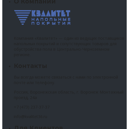
О Компании
Компания «Квалитет» — один из ведущих поставщиков
напольных покрытий и сопутствующих товаров для
обустройства пола в Центрально-Черноземном
регионе.
Контакты
Вы всегда можете связаться с нами по электронной
почте или телефону.
Россия, Воронежская область, г. Воронеж Монтажный
проезд, 24а
+7 (473) 237-37-37
info@kvalitet36.ru
Для Клиентов