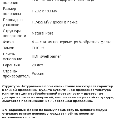
половиц
Размер
1.292 x 193 мм
половицы
Площадь в
1,7455 м²/7 досок в пачке
упаковке
Структура
Natural Pore
поверхности
Фаска
4 — снятая по периметру V-образная фаска
Замок
CLIC It!
Плита-
HDF swell barrier+
основание
Гарантия
20 лет
Страна-
Россия
производитель
Структура Натуральные поры очень точно воссоздает характер
цельной древесины. Будь то аутентичная древесная текстура
или имитация необработанной поверхности – древесные
декоры напольных покрытий, выполненные в данной структуре,
смотрятся практически как настоящая древесина.
4 V-образные фаски по всему периметру выделяют каждую
отдельно взятую половицу, создавая облик полов из
натуральных досок.