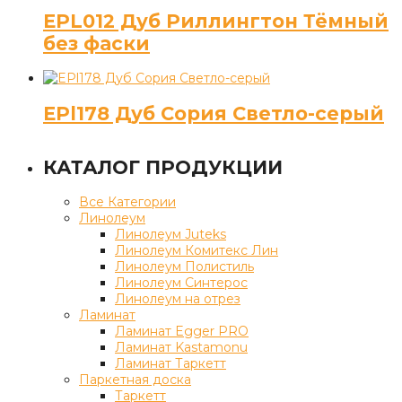
EPL012 Дуб Риллингтон Тёмный
без фаски
EPl178 Дуб Сория Светло-серый
КАТАЛОГ ПРОДУКЦИИ
Все Категории
Линолеум
Линолеум Juteks
Линолеум Комитекс Лин
Линолеум Полистиль
Линолеум Синтерос
Линолеум на отрез
Ламинат
Ламинат Egger PRO
Ламинат Kastamonu
Ламинат Таркетт
Паркетная доска
Таркетт