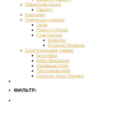
Паркетная доска
Таркетт
Ковролин
Плинтусы и пороги
Cezar
Плинтус Winart
Стык-пороги
Новосел
Русский Профиль
Сопутствующие товары
Грунтовки
Клей, Фиксация
Наливные полы
Плиточный клей
Очистка, Уход, Прочее
ФИЛЬТР: