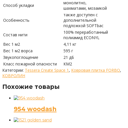
монолитно,
Способ укладки
шахматами, мозаикой
также доступен с
Особенность
дополнительной
подложкой SOFTbac
100% переработанный
Состав нити
полиамид ECONYL
Вес 1 м2
4,11 кг
Вес 1 м2 ворса
595 г
Звукопоглощение
21 дБ
Класс пожарной опасности
КМ2
Категории:
Tessera Create Space 1
,
Ковровая плитка FORBO
,
КОВРОЛИН
Похожие товары
954 woodash