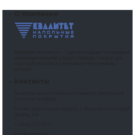
О Компании
Компания «Квалитет» — один из ведущих поставщиков
напольных покрытий и сопутствующих товаров для
обустройства пола в Центрально-Черноземном
регионе.
Контакты
Вы всегда можете связаться с нами по электронной
почте или телефону.
Россия, Воронежская область, г. Воронеж Монтажный
проезд, 24а
+7 (473) 237-37-37
info@kvalitet36.ru