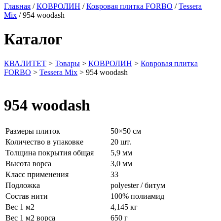
Главная
/
КОВРОЛИН
/
Ковровая плитка FORBO
/
Tessera
Mix
/ 954 woodash
Каталог
КВАЛИТЕТ
>
Товары
>
КОВРОЛИН
>
Ковровая плитка
FORBO
>
Tessera Mix
>
954 woodash
954 woodash
Размеры плиток
50×50 см
Количество в упаковке
20 шт.
Толщина покрытия общая
5,9 мм
Высота ворса
3,0 мм
Класс применения
33
Подложка
polyester / битум
Состав нити
100% полиамид
Вес 1 м2
4,145 кг
Вес 1 м2 ворса
650 г