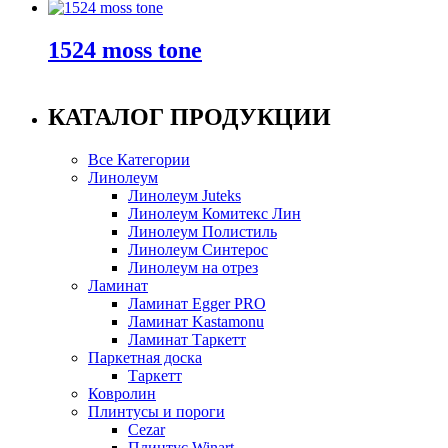
1524 moss tone
КАТАЛОГ ПРОДУКЦИИ
Все Категории
Линолеум
Линолеум Juteks
Линолеум Комитекс Лин
Линолеум Полистиль
Линолеум Синтерос
Линолеум на отрез
Ламинат
Ламинат Egger PRO
Ламинат Kastamonu
Ламинат Таркетт
Паркетная доска
Таркетт
Ковролин
Плинтусы и пороги
Cezar
Плинтус Winart