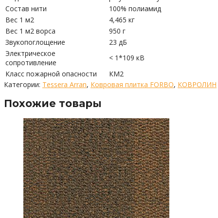
Состав нити
100% полиамид
Вес 1 м2
4,465 кг
Вес 1 м2 ворса
950 г
Звукопоглощение
23 дБ
Электрическое
< 1*109 кВ
сопротивление
Класс пожарной опасности
КМ2
Категории:
Tessera Arran
,
Ковровая плитка FORBO
,
КОВРОЛИН
Похожие товары