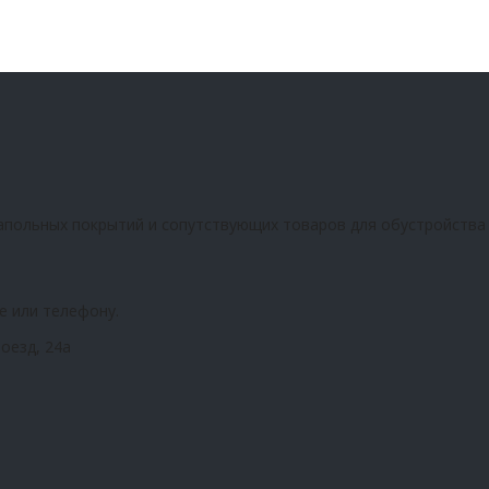
апольных покрытий и сопутствующих товаров для обустройства
е или телефону.
оезд, 24а