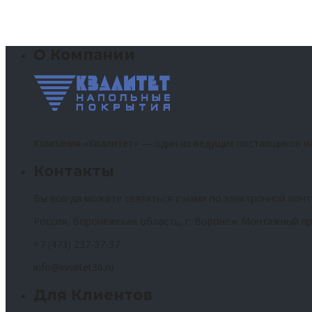
О Компании
Компания «Квалитет» — один из ведущих поставщиков н
Контакты
Вы всегда можете связаться с нами по электронной почт
Россия, Воронежская область, г. Воронеж Монтажный пр
+7 (473) 237-37-37
info@kvalitet36.ru
Для Клиентов