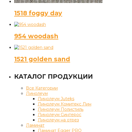
1518 foggy day
954 woodash
1521 golden sand
КАТАЛОГ ПРОДУКЦИИ
Все Категории
Линолеум
Линолеум Juteks
Линолеум Комитекс Лин
Линолеум Полистиль
Линолеум Синтерос
Линолеум на отрез
Ламинат
Ламинат Egger PRO