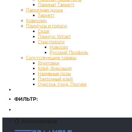
Ламинат Таркетт
Паркетная доска
Таркетт
Ковролин
Плинтусы и пороги
Cezar
Плинтус Winart
Стык-пороги
Новосел
Русский Профиль
Сопутствующие товары
Грунтовки
Клей, Фиксация
Наливные полы
Плиточный клей
Очистка, Уход, Прочее
ФИЛЬТР:
О Компании