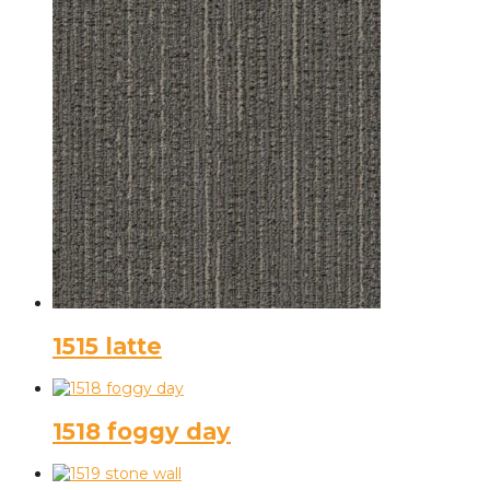
1515 latte
1518 foggy day