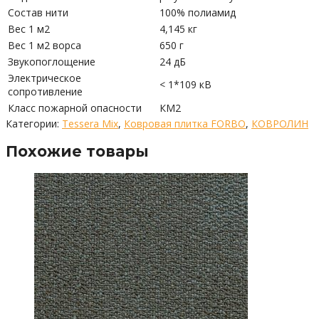
Состав нити
100% полиамид
Вес 1 м2
4,145 кг
Вес 1 м2 ворса
650 г
Звукопоглощение
24 дБ
Электрическое
< 1*109 кВ
сопротивление
Класс пожарной опасности
КМ2
Категории:
Tessera Mix
,
Ковровая плитка FORBO
,
КОВРОЛИН
Похожие товары