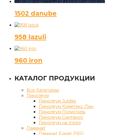
1502 danube
958 lazuli
960 iron
КАТАЛОГ ПРОДУКЦИИ
Все Категории
Линолеум
Линолеум Juteks
Линолеум Комитекс Лин
Линолеум Полистиль
Линолеум Синтерос
Линолеум на отрез
Ламинат
Ламинат Egger PRO