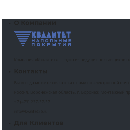
О Компании
Компания «Квалитет» — один из ведущих поставщиков н
Контакты
Вы всегда можете связаться с нами по электронной почт
Россия, Воронежская область, г. Воронеж Монтажный пр
+7 (473) 237-37-37
info@kvalitet36.ru
Для Клиентов