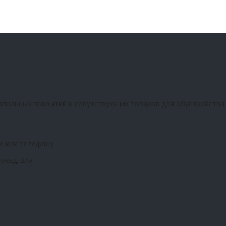
апольных покрытий и сопутствующих товаров для обустройства
е или телефону.
оезд, 24а