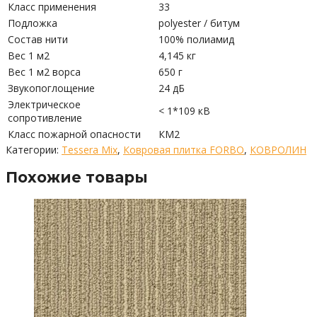
Класс применения
33
Подложка
polyester / битум
Состав нити
100% полиамид
Вес 1 м2
4,145 кг
Вес 1 м2 ворса
650 г
Звукопоглощение
24 дБ
Электрическое
< 1*109 кВ
сопротивление
Класс пожарной опасности
КМ2
Категории:
Tessera Mix
,
Ковровая плитка FORBO
,
КОВРОЛИН
Похожие товары