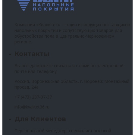
Компания «Квалитет» — один из ведущих поставщиков
напольных покрытий и сопутствующих товаров для
обустройства пола в Центрально-Черноземном
регионе.
Контакты
Вы всегда можете связаться с нами по электронной
почте или телефону.
Россия, Воронежская область, г. Воронеж Монтажный
проезд, 24а
+7 (473) 237-37-37
info@kvalitet36.ru
Для Клиентов
Персональный менеджер, специалист высокой