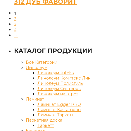
312 ДУБ ФАВОРИТ
1
2
3
4
→
КАТАЛОГ ПРОДУКЦИИ
Все Категории
Линолеум
Линолеум Juteks
Линолеум Комитекс Лин
Линолеум Полистиль
Линолеум Синтерос
Линолеум на отрез
Ламинат
Ламинат Egger PRO
Ламинат Kastamonu
Ламинат Таркетт
Паркетная доска
Таркетт
Ковролин