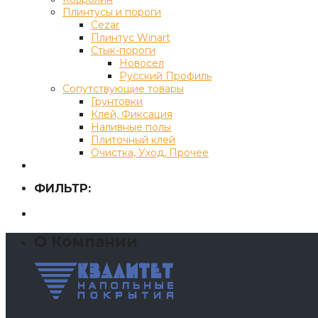
Плинтусы и пороги
Cezar
Плинтус Winart
Стык-пороги
Новосел
Русский Профиль
Сопутствующие товары
Грунтовки
Клей, Фиксация
Наливные полы
Плиточный клей
Очистка, Уход, Прочее
ФИЛЬТР:
О Компании