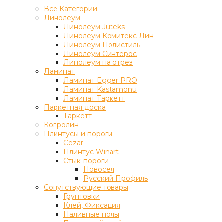
Все Категории
Линолеум
Линолеум Juteks
Линолеум Комитекс Лин
Линолеум Полистиль
Линолеум Синтерос
Линолеум на отрез
Ламинат
Ламинат Egger PRO
Ламинат Kastamonu
Ламинат Таркетт
Паркетная доска
Таркетт
Ковролин
Плинтусы и пороги
Cezar
Плинтус Winart
Стык-пороги
Новосел
Русский Профиль
Сопутствующие товары
Грунтовки
Клей, Фиксация
Наливные полы