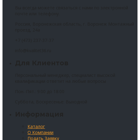
Вы всегда можете связаться с нами по электронной
почте или телефону.
Россия, Воронежская область, г. Воронеж Монтажный
проезд, 24а
+7 (473) 237-37-37
info@kvalitet36.ru
Для Клиентов
Персональный менеджер, специалист высокой
квалификации ответит на любые вопросы
Пон.-Пят.: 9:00 до 18:00
Суббота, Воскресенье: Выходной
Информация
Каталог
О Компании
Подать Заявку