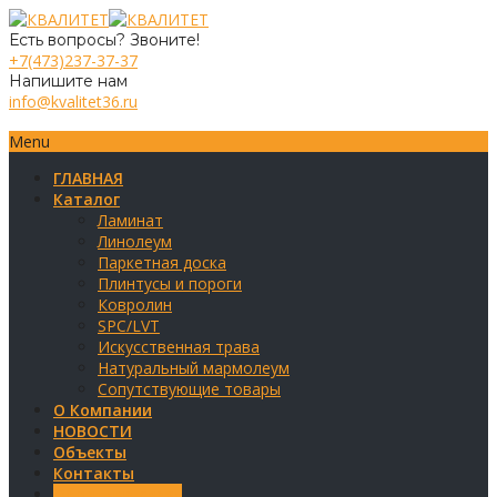
Есть вопросы? Звоните!
+7(473)237-37-37
Напишите нам
info@kvalitet36.ru
Menu
ГЛАВНАЯ
Каталог
Ламинат
Линолеум
Паркетная доска
Плинтусы и пороги
Ковролин
SPC/LVT
Искусственная трава
Натуральный мармолеум
Сопутствующие товары
О Компании
НОВОСТИ
Объекты
Контакты
Обратная связь