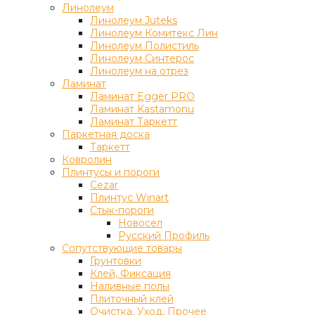
Линолеум
Линолеум Juteks
Линолеум Комитекс Лин
Линолеум Полистиль
Линолеум Синтерос
Линолеум на отрез
Ламинат
Ламинат Egger PRO
Ламинат Kastamonu
Ламинат Таркетт
Паркетная доска
Таркетт
Ковролин
Плинтусы и пороги
Cezar
Плинтус Winart
Стык-пороги
Новосел
Русский Профиль
Сопутствующие товары
Грунтовки
Клей, Фиксация
Наливные полы
Плиточный клей
Очистка, Уход, Прочее