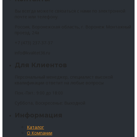
Вы всегда можете связаться с нами по электронной
почте или телефону.
Россия, Воронежская область, г. Воронеж Монтажный
проезд, 24а
+7 (473) 237-37-37
info@kvalitet36.ru
Для Клиентов
Персональный менеджер, специалист высокой
квалификации ответит на любые вопросы
Пон.-Пят.: 9:00 до 18:00
Суббота, Воскресенье: Выходной
Информация
Каталог
О Компании