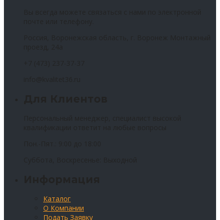
Вы всегда можете связаться с нами по электронной
почте или телефону.
Россия, Воронежская область, г. Воронеж Монтажный
проезд, 24а
+7 (473) 237-37-37
info@kvalitet36.ru
Для Клиентов
Персональный менеджер, специалист высокой
квалификации ответит на любые вопросы
Пон.-Пят.: 9:00 до 18:00
Суббота, Воскресенье: Выходной
Информация
Каталог
О Компании
Подать Заявку