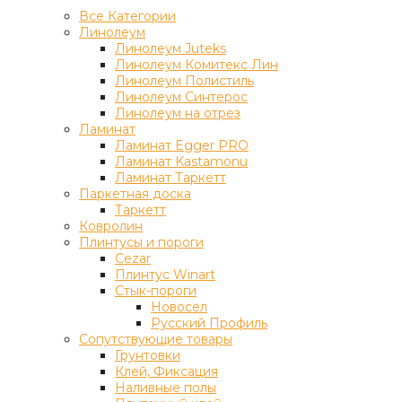
Все Категории
Линолеум
Линолеум Juteks
Линолеум Комитекс Лин
Линолеум Полистиль
Линолеум Синтерос
Линолеум на отрез
Ламинат
Ламинат Egger PRO
Ламинат Kastamonu
Ламинат Таркетт
Паркетная доска
Таркетт
Ковролин
Плинтусы и пороги
Cezar
Плинтус Winart
Стык-пороги
Новосел
Русский Профиль
Сопутствующие товары
Грунтовки
Клей, Фиксация
Наливные полы