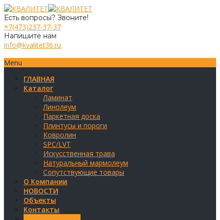
Есть вопросы? Звоните!
+7(473)237-37-37
Напишите нам
info@kvalitet36.ru
Menu
ГЛАВНАЯ
Каталог
Ламинат
Линолеум
Паркетная доска
Плинтусы и пороги
Ковролин
SPC/LVT
Искусственная трава
Натуральный мармолеум
Сопутствующие товары
О Компании
НОВОСТИ
Объекты
Контакты
Обратная связь