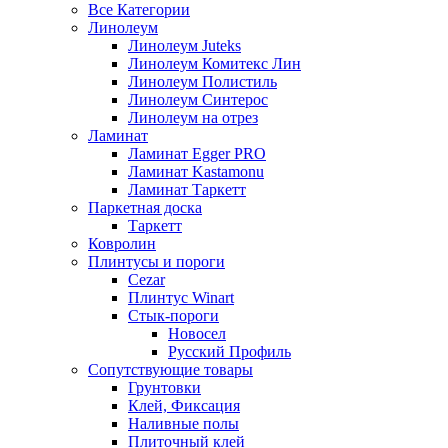
Все Категории
Линолеум
Линолеум Juteks
Линолеум Комитекс Лин
Линолеум Полистиль
Линолеум Синтерос
Линолеум на отрез
Ламинат
Ламинат Egger PRO
Ламинат Kastamonu
Ламинат Таркетт
Паркетная доска
Таркетт
Ковролин
Плинтусы и пороги
Cezar
Плинтус Winart
Стык-пороги
Новосел
Русский Профиль
Сопутствующие товары
Грунтовки
Клей, Фиксация
Наливные полы
Плиточный клей