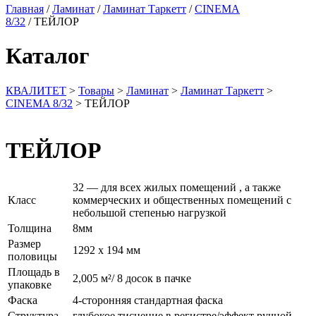
Главная
/
Ламинат
/
Ламинат Таркетт
/
CINEMA
8/32
/ ТЕЙЛОР
Каталог
КВАЛИТЕТ
>
Товары
>
Ламинат
>
Ламинат Таркетт
>
CINEMA 8/32
>
ТЕЙЛОР
ТЕЙЛОР
32 — для всех жилых помещений , а также
Класс
коммерческих и общественных помещений с
небольшой степенью нагрузкой
Толщина
8мм
Размер
1292 х 194 мм
половицы
Площадь в
2,005 м²/ 8 досок в пачке
упаковке
Фаска
4-сторонняя стандартная фаска
Структура
глубокое тиснение в регистре/эффект ручной