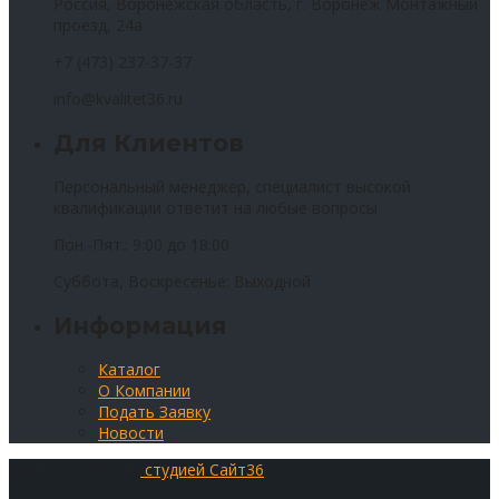
Россия, Воронежская область, г. Воронеж Монтажный
проезд, 24а
+7 (473) 237-37-37
info@kvalitet36.ru
Для Клиентов
Персональный менеджер, специалист высокой
квалификации ответит на любые вопросы
Пон.-Пят.: 9:00 до 18:00
Суббота, Воскресенье: Выходной
Информация
Каталог
О Компании
Подать Заявку
Новости
Сайт разработан
студией Сайт36