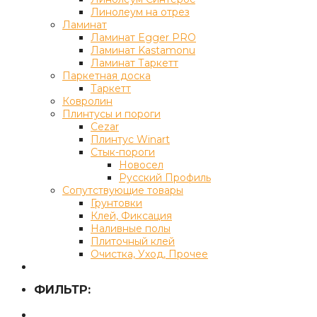
Линолеум на отрез
Ламинат
Ламинат Egger PRO
Ламинат Kastamonu
Ламинат Таркетт
Паркетная доска
Таркетт
Ковролин
Плинтусы и пороги
Cezar
Плинтус Winart
Стык-пороги
Новосел
Русский Профиль
Сопутствующие товары
Грунтовки
Клей, Фиксация
Наливные полы
Плиточный клей
Очистка, Уход, Прочее
ФИЛЬТР: