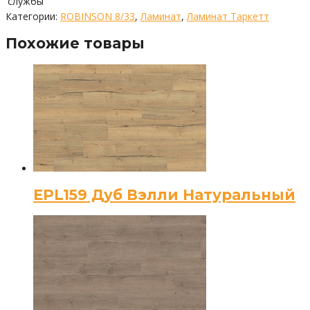
службы
Категории:
ROBINSON 8/33
,
Ламинат
,
Ламинат Таркетт
Похожие товары
EPL159 Дуб Вэлли Натуральный