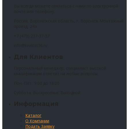
Вы всегда можете связаться с нами по электронной
почте или телефону.
Россия, Воронежская область, г. Воронеж Монтажный
проезд, 24а
+7 (473) 237-37-37
info@kvalitet36.ru
Для Клиентов
Персональный менеджер, специалист высокой
квалификации ответит на любые вопросы
Пон.-Пят.: 9:00 до 18:00
Суббота, Воскресенье: Выходной
Информация
Каталог
О Компании
Подать Заявку