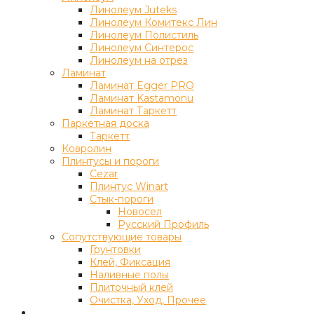
Линолеум Juteks
Линолеум Комитекс Лин
Линолеум Полистиль
Линолеум Синтерос
Линолеум на отрез
Ламинат
Ламинат Egger PRO
Ламинат Kastamonu
Ламинат Таркетт
Паркетная доска
Таркетт
Ковролин
Плинтусы и пороги
Cezar
Плинтус Winart
Стык-пороги
Новосел
Русский Профиль
Сопутствующие товары
Грунтовки
Клей, Фиксация
Наливные полы
Плиточный клей
Очистка, Уход, Прочее