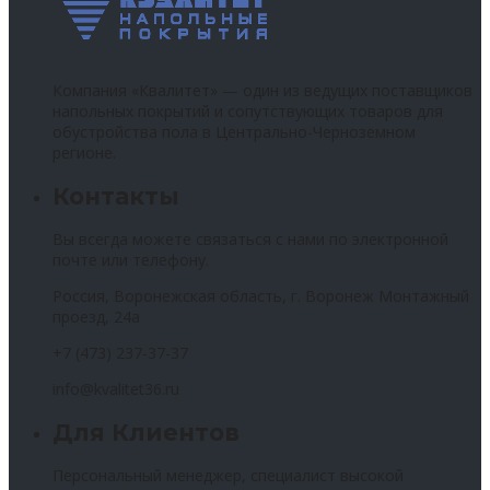
Компания «Квалитет» — один из ведущих поставщиков
напольных покрытий и сопутствующих товаров для
обустройства пола в Центрально-Черноземном
регионе.
Контакты
Вы всегда можете связаться с нами по электронной
почте или телефону.
Россия, Воронежская область, г. Воронеж Монтажный
проезд, 24а
+7 (473) 237-37-37
info@kvalitet36.ru
Для Клиентов
Персональный менеджер, специалист высокой