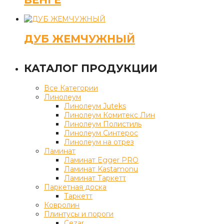
ДУБ ЖЕМЧУЖНЫЙ
КАТАЛОГ ПРОДУКЦИИ
Все Категории
Линолеум
Линолеум Juteks
Линолеум Комитекс Лин
Линолеум Полистиль
Линолеум Синтерос
Линолеум на отрез
Ламинат
Ламинат Egger PRO
Ламинат Kastamonu
Ламинат Таркетт
Паркетная доска
Таркетт
Ковролин
Плинтусы и пороги
Cezar