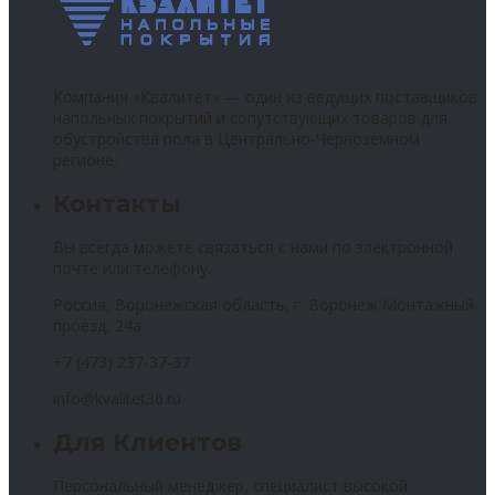
Компания «Квалитет» — один из ведущих поставщиков
напольных покрытий и сопутствующих товаров для
обустройства пола в Центрально-Черноземном
регионе.
Контакты
Вы всегда можете связаться с нами по электронной
почте или телефону.
Россия, Воронежская область, г. Воронеж Монтажный
проезд, 24а
+7 (473) 237-37-37
info@kvalitet36.ru
Для Клиентов
Персональный менеджер, специалист высокой