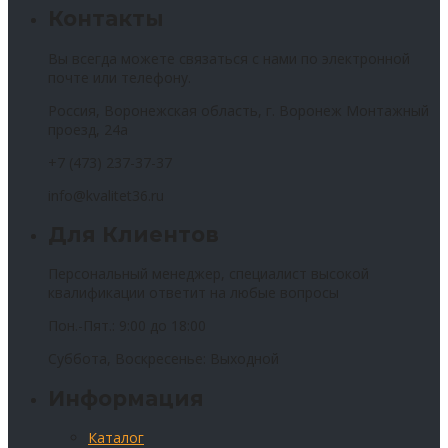
Контакты
Вы всегда можете связаться с нами по электронной
почте или телефону.
Россия, Воронежская область, г. Воронеж Монтажный
проезд, 24а
+7 (473) 237-37-37
info@kvalitet36.ru
Для Клиентов
Персональный менеджер, специалист высокой
квалификации ответит на любые вопросы
Пон.-Пят.: 9:00 до 18:00
Суббота, Воскресенье: Выходной
Информация
Каталог