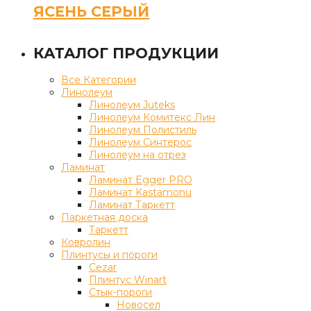
ЯСЕНЬ СЕРЫЙ
КАТАЛОГ ПРОДУКЦИИ
Все Категории
Линолеум
Линолеум Juteks
Линолеум Комитекс Лин
Линолеум Полистиль
Линолеум Синтерос
Линолеум на отрез
Ламинат
Ламинат Egger PRO
Ламинат Kastamonu
Ламинат Таркетт
Паркетная доска
Таркетт
Ковролин
Плинтусы и пороги
Cezar
Плинтус Winart
Стык-пороги
Новосел