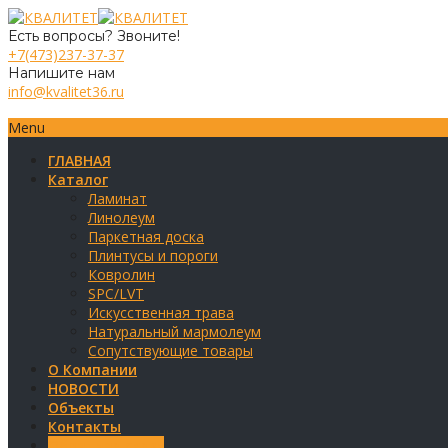
Есть вопросы? Звоните!
+7(473)237-37-37
Напишите нам
info@kvalitet36.ru
Menu
ГЛАВНАЯ
Каталог
Ламинат
Линолеум
Паркетная доска
Плинтусы и пороги
Ковролин
SPC/LVT
Искусственная трава
Натуральный мармолеум
Сопутствующие товары
О Компании
НОВОСТИ
Объекты
Контакты
Обратная связь