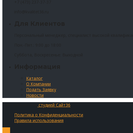
+7 (473) 237-37-37
info@kvalitet36.ru
Для Клиентов
Персональный менеджер, специалист высокой квалифика
Пон.-Пят.: 9:00 до 18:00
Суббота, Воскресенье: Выходной
Информация
Каталог
О Компании
Подать Заявку
Новости
Сайт разработан
студией Сайт36
Политика о Конфиденциальности
Правила использования
Top