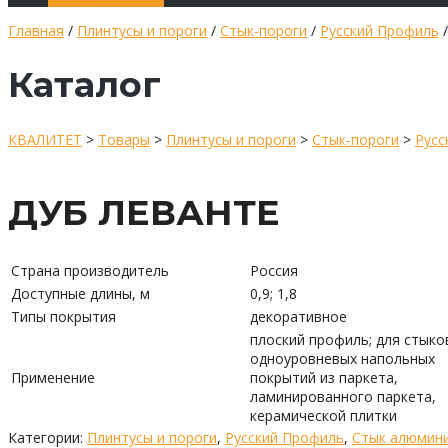
Главная
/
Плинтусы и пороги
/
Стык-пороги
/
Русский Профиль
Каталог
КВАЛИТЕТ
>
Товары
>
Плинтусы и пороги
>
Стык-пороги
>
Русс
ДУБ ЛЕВАНТЕ
Страна производитель
Россия
Доступные длины, м
0,9; 1,8
Типы покрытия
декоративное
плоский профиль; для стыко
одноуровневых напольных
Применение
покрытий из паркета,
ламинированного паркета,
керамической плитки
Категории:
Плинтусы и пороги
,
Русский Профиль
,
Стык алюмин