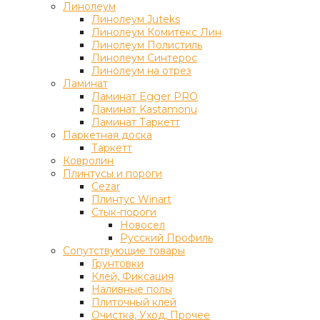
Линолеум
Линолеум Juteks
Линолеум Комитекс Лин
Линолеум Полистиль
Линолеум Синтерос
Линолеум на отрез
Ламинат
Ламинат Egger PRO
Ламинат Kastamonu
Ламинат Таркетт
Паркетная доска
Таркетт
Ковролин
Плинтусы и пороги
Cezar
Плинтус Winart
Стык-пороги
Новосел
Русский Профиль
Сопутствующие товары
Грунтовки
Клей, Фиксация
Наливные полы
Плиточный клей
Очистка, Уход, Прочее