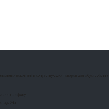
апольных покрытий и сопутствующих товаров для обустройства
е или телефону.
оезд, 24а