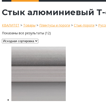
Стык алюминиевый Т
КВАЛИТЕТ
>
Товары
>
Плинтусы и пороги
>
Стык-пороги
>
Русс
Показаны все результаты (12)