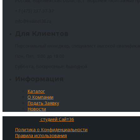
Россия, Воронежская область, г. Воронеж Монтажный пр
+7 (473) 237-37-37
info@kvalitet36.ru
Для Клиентов
Персональный менеджер, специалист высокой квалифика
Пон.-Пят.: 9:00 до 18:00
Суббота, Воскресенье: Выходной
Информация
Каталог
О Компании
Подать Заявку
Новости
Сайт разработан
студией Сайт36
Политика о Конфиденциальности
Правила использования