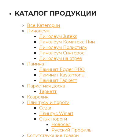
КАТАЛОГ ПРОДУКЦИИ
Все Категории
Линолеум
Линолеум Juteks
Линолеум Комитекс Лин
Линолеум Полистиль
Линолеум Синтерос
Линолеум на отрез
Ламинат
Ламинат Egger PRO
Ламинат Kastamonu
Ламинат Таркетт
Паркетная доска
Таркетт
Ковролин
Плинтусы и пороги
Cezar
Плинтус Winart
Стык-пороги
Новосел
Русский Профиль
Сопутствующие товары