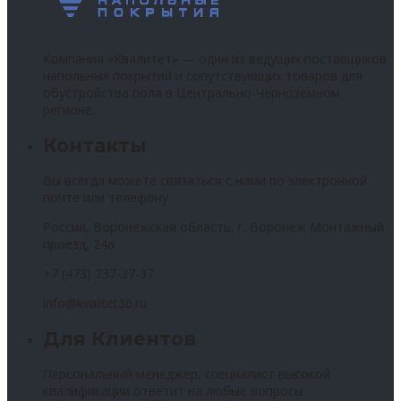
Компания «Квалитет» — один из ведущих поставщиков
напольных покрытий и сопутствующих товаров для
обустройства пола в Центрально-Черноземном
регионе.
Контакты
Вы всегда можете связаться с нами по электронной
почте или телефону.
Россия, Воронежская область, г. Воронеж Монтажный
проезд, 24а
+7 (473) 237-37-37
info@kvalitet36.ru
Для Клиентов
Персональный менеджер, специалист высокой
квалификации ответит на любые вопросы