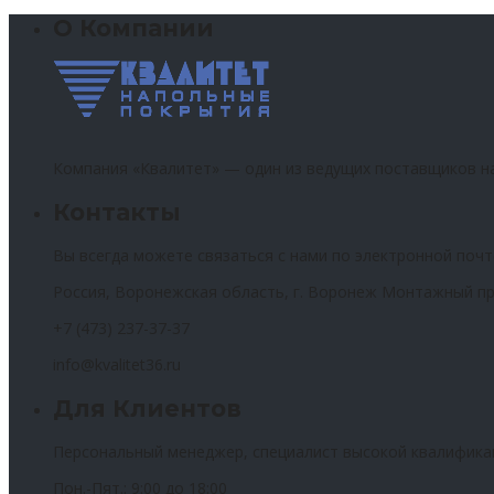
О Компании
Компания «Квалитет» — один из ведущих поставщиков н
Контакты
Вы всегда можете связаться с нами по электронной почт
Россия, Воронежская область, г. Воронеж Монтажный пр
+7 (473) 237-37-37
info@kvalitet36.ru
Для Клиентов
Персональный менеджер, специалист высокой квалифика
Пон.-Пят.: 9:00 до 18:00