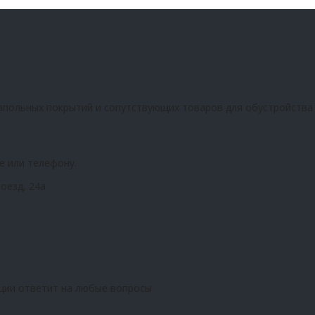
апольных покрытий и сопутствующих товаров для обустройства
е или телефону.
оезд, 24а
ции ответит на любые вопросы