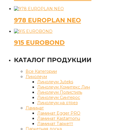
978 EUROPLAN NEO
915 EUROBOND
КАТАЛОГ ПРОДУКЦИИ
Все Категории
Линолеум
Линолеум Juteks
Линолеум Комитекс Лин
Линолеум Полистиль
Линолеум Синтерос
Линолеум на отрез
Ламинат
Ламинат Egger PRO
Ламинат Kastamonu
Ламинат Таркетт
Паркетная доска