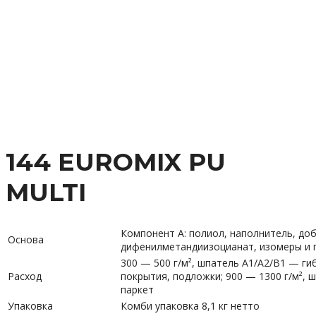
144 EUROMIX PU
MULTI
Компонент А: полиол, наполнитель, доб
Основа
дифенилметандиизоцианат, изомеры и 
300 — 500 г/м², шпатель А1/А2/В1 — г
Расход
покрытия, подложки; 900 — 1300 г/м²,
паркет
Упаковка
Комби упаковка 8,1 кг нетто