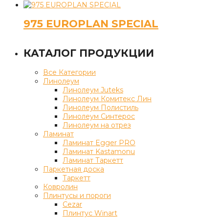
975 EUROPLAN SPECIAL
КАТАЛОГ ПРОДУКЦИИ
Все Категории
Линолеум
Линолеум Juteks
Линолеум Комитекс Лин
Линолеум Полистиль
Линолеум Синтерос
Линолеум на отрез
Ламинат
Ламинат Egger PRO
Ламинат Kastamonu
Ламинат Таркетт
Паркетная доска
Таркетт
Ковролин
Плинтусы и пороги
Cezar
Плинтус Winart