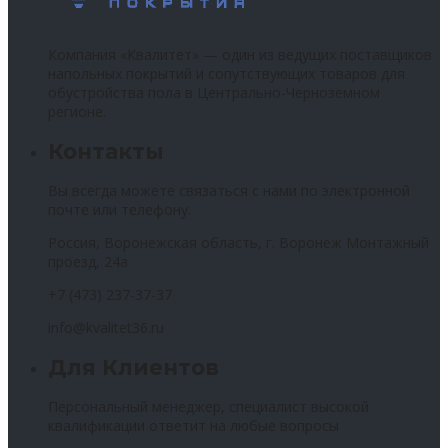
Компания «Квалитет» — один из ведущих поставщиков
напольных покрытий и сопутствующих товаров для
обустройства пола в Центрально-Черноземном
регионе.
Контакты
Вы всегда можете связаться с нами по электронной
почте или телефону.
Россия, Воронежская область, г. Воронеж Монтажный
проезд, 24а
+7 (473) 237-37-37
info@kvalitet36.ru
Для Клиентов
Персональный менеджер, специалист высокой
квалификации ответит на любые вопросы