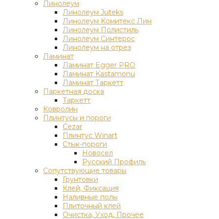
Линолеум
Линолеум Juteks
Линолеум Комитекс Лин
Линолеум Полистиль
Линолеум Синтерос
Линолеум на отрез
Ламинат
Ламинат Egger PRO
Ламинат Kastamonu
Ламинат Таркетт
Паркетная доска
Таркетт
Ковролин
Плинтусы и пороги
Cezar
Плинтус Winart
Стык-пороги
Новосел
Русский Профиль
Сопутствующие товары
Грунтовки
Клей, Фиксация
Наливные полы
Плиточный клей
Очистка, Уход, Прочее