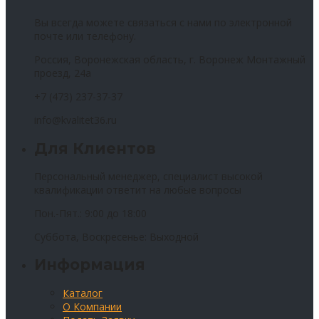
Вы всегда можете связаться с нами по электронной
почте или телефону.
Россия, Воронежская область, г. Воронеж Монтажный
проезд, 24а
+7 (473) 237-37-37
info@kvalitet36.ru
Для Клиентов
Персональный менеджер, специалист высокой
квалификации ответит на любые вопросы
Пон.-Пят.: 9:00 до 18:00
Суббота, Воскресенье: Выходной
Информация
Каталог
О Компании