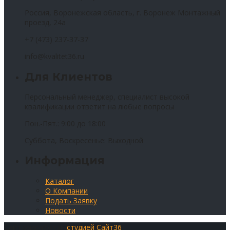
Россия, Воронежская область, г. Воронеж Монтажный
проезд, 24а
+7 (473) 237-37-37
info@kvalitet36.ru
Для Клиентов
Персональный менеджер, специалист высокой
квалификации ответит на любые вопросы
Пон.-Пят.: 9:00 до 18:00
Суббота, Воскресенье: Выходной
Информация
Каталог
О Компании
Подать Заявку
Новости
Сайт разработан
студией Сайт36