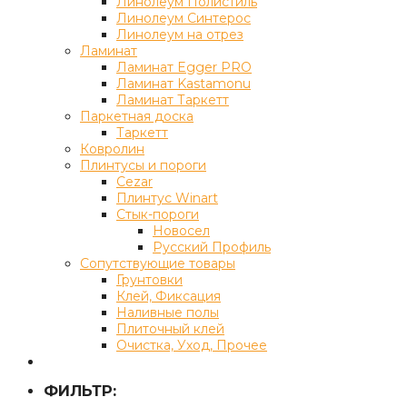
Линолеум Полистиль
Линолеум Синтерос
Линолеум на отрез
Ламинат
Ламинат Egger PRO
Ламинат Kastamonu
Ламинат Таркетт
Паркетная доска
Таркетт
Ковролин
Плинтусы и пороги
Cezar
Плинтус Winart
Стык-пороги
Новосел
Русский Профиль
Сопутствующие товары
Грунтовки
Клей, Фиксация
Наливные полы
Плиточный клей
Очистка, Уход, Прочее
ФИЛЬТР: