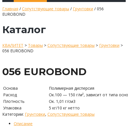
Главная
/
Сопутствующие товары
/
Грунтовки
/ 056
EUROBOND
Каталог
КВАЛИТЕТ
>
Товары
>
Сопутствующие товары
>
Грунтовки
>
056 EUROBOND
056 EUROBOND
Основа
Полимерная дисперсия
Расход
Ок.100 — 150 г/м², зависит от типа осн
Плотность
Ок. 1,01 г/см3
Упаковка
5 кг/10 кг нетто
Категории:
Грунтовки
,
Сопутствующие товары
Описание