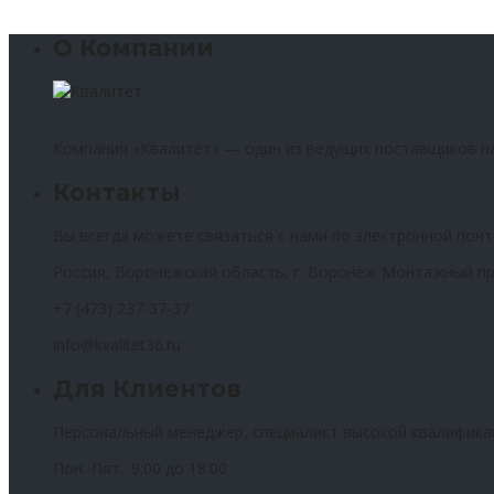
О Компании
Компания «Квалитет» — один из ведущих поставщиков н
Контакты
Вы всегда можете связаться с нами по электронной почт
Россия, Воронежская область, г. Воронеж Монтажный пр
+7 (473) 237-37-37
info@kvalitet36.ru
Для Клиентов
Персональный менеджер, специалист высокой квалифика
Пон.-Пят.: 9:00 до 18:00