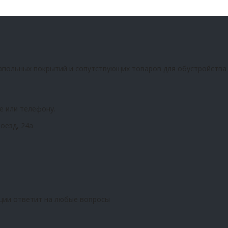
апольных покрытий и сопутствующих товаров для обустройства
е или телефону.
оезд, 24а
ции ответит на любые вопросы