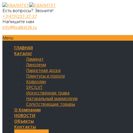
Есть вопросы? Звоните!
+7(473)237-37-37
Напишите нам
info@kvalitet36.ru
Menu
ГЛАВНАЯ
Каталог
Ламинат
Линолеум
Паркетная доска
Плинтусы и пороги
Ковролин
SPC/LVT
Искусственная трава
Натуральный мармолеум
Сопутствующие товары
О Компании
НОВОСТИ
Объекты
Контакты
Обратная связь