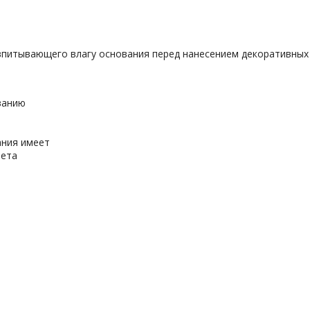
впитывающего влагу основания перед нанесением декоративных 
ванию
ания имеет
вета