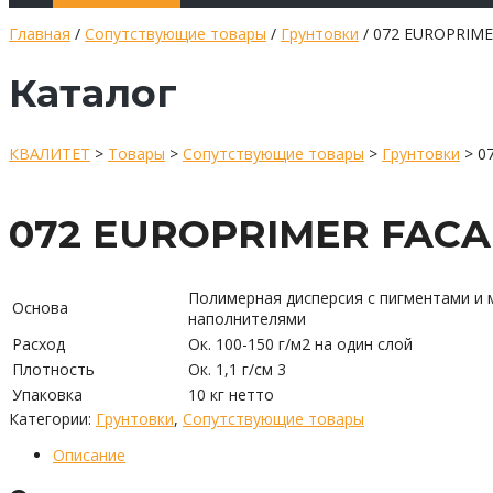
Главная
/
Сопутствующие товары
/
Грунтовки
/ 072 EUROPRIM
Каталог
КВАЛИТЕТ
>
Товары
>
Сопутствующие товары
>
Грунтовки
>
0
072 EUROPRIMER FAC
Полимерная дисперсия с пигментами и
Основа
наполнителями
Расход
Ок. 100-150 г/м2 на один слой
Плотность
Ок. 1,1 г/см 3
Упаковка
10 кг нетто
Категории:
Грунтовки
,
Сопутствующие товары
Описание