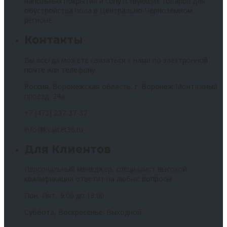
напольных покрытий и сопутствующих товаров для
обустройства пола в Центрально-Черноземном
регионе.
Контакты
Вы всегда можете связаться с нами по электронной
почте или телефону.
Россия, Воронежская область, г. Воронеж Монтажный
проезд, 24а
+7 (473) 237-37-37
info@kvalitet36.ru
Для Клиентов
Персональный менеджер, специалист высокой
квалификации ответит на любые вопросы
Пон.-Пят.: 9:00 до 18:00
Суббота, Воскресенье: Выходной