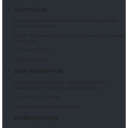
Контакты
Вы всегда можете связаться с нами по электронной
почте или телефону.
Россия, Воронежская область, г. Воронеж Монтажный
проезд, 24а
+7 (473) 237-37-37
info@kvalitet36.ru
Для Клиентов
Персональный менеджер, специалист высокой
квалификации ответит на любые вопросы
Пон.-Пят.: 9:00 до 18:00
Суббота, Воскресенье: Выходной
Информация