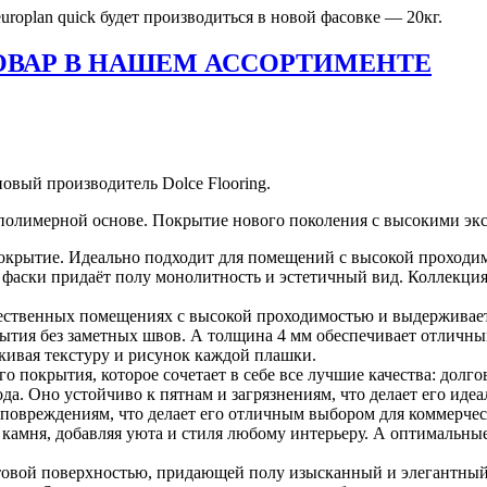
uroplan quick будет производиться в новой фасовке — 20кг.
ТОВАР В НАШЕМ АССОРТИМЕНТЕ
овый производитель Dolce Flooring.
– полимерной основе. Покрытие нового поколения с высокими э
крытие. Идеально подходит для помещений с высокой проходимо
 фаски придаёт полу монолитность и эстетичный вид. Коллекция
ственных помещениях с высокой проходимостью и выдерживает 
окрытия без заметных швов. А толщина 4 мм обеспечивает отлич
кивая текстуру и рисунок каждой плашки.
покрытия, которое сочетает в себе все лучшие качества: долгов
хода. Оно устойчиво к пятнам и загрязнениям, что делает его и
повреждениям, что делает его отличным выбором для коммерчес
 камня, добавляя уюта и стиля любому интерьеру. А оптимальны
овой поверхностью, придающей полу изысканный и элегантный в