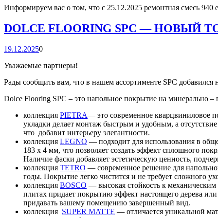
Информируем вас о том, что с 25.12.2025 ремонтная смесь 940 e
DOLCE FLOORING SPC — НОВЫЙ 
19.12.2025
0
Уважаемые партнеры!
Рады сообщить вам, что в нашем ассортименте SPC добавился н
Dolce Flooring SPC – это напольное покрытие на минерально 
коллекция
PIETRA
— это современное кварцвиниловое по
укладки делает монтаж быстрым и удобным, а отсутствие
что добавит интерьеру элегантности.
коллекция
LEGNO
— подходит для использования в обще
183 x 4 мм, что позволяет создать эффект сплошного п
Наличие фаски добавляет эстетическую ценность, подчер
коллекция
TETRO
— cовременное решение для напольного 
годы. Покрытие легко чистится и не требует сложного у
коллекция
BOSCO
— высокая стойкость к механическим 
плитах придает покрытию эффект настоящего дерева или
придавать вашему помещению завершенный вид.
коллекция
SUPER MATTE
— отличается уникальной мат