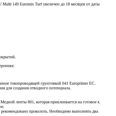
lti 149 Euromix Turf увеличен до 18 месяцев от даты
окрытий.
тронике.
анное токопроводящей грунтовкой 041 Europrimer EC.
ния для создания отводного потенциала.
 Медной ленты 801, которая приклеивается на готовое к
не.
 рекомендовано проколоть. Необходимо выполнять два