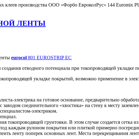
клеев производства ООО «Форбо ЕвроколРус» 144 Euromix PU Mu
НОЙ ЛЕНТЫ
ленты
eurocol
801 EUROSTRIP EC
создания отводного потенциала при токопроводящей укладке п
токопроводящей укладке покрытий, возможно применение в элек
иста-электрика на готовое основание, предварительно обработ
с заводом соединительного «хвостика» на стену к месту заземле
 специалистом-электриком.
тенциал.
ния токопроводящей грунтовки. В этом случае создается сетка из
я под каждым рулоном покрытия или плиткой примерно посереди
еить ленту поперек основных лент. Места перекрещивания лент