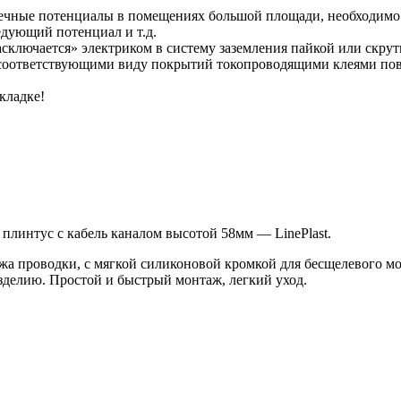
ечные потенциалы в помещениях большой площади, необходимо от
едующий потенциал и т.д.
ключается» электриком в систему заземления пайкой или скрут
оответствующими виду покрытий токопроводящими клеями повер
кладке!
плинтус с кабель каналом высотой 58мм — LinePlast.
ажа проводки, с мягкой силиконовой кромкой для бесщелевого 
зделию. Простой и быстрый монтаж, легкий уход.