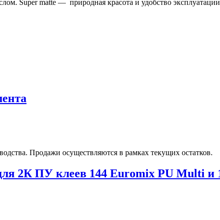
слом. Super matte — природная красота и удобство эксплуатации
мента
водства. Продажи осуществляются в рамках текущих остатков.
я 2К ПУ клеев 144 Euromix PU Multi и 