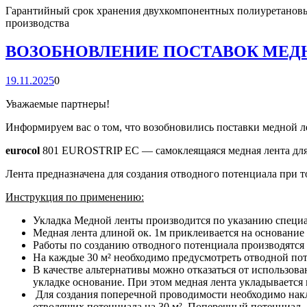
Гарантийный срок хранения двухкомпонентных полиуретановых 
производства
ВОЗОБНОВЛЕНИЕ ПОСТАВОК МЕД
19.11.2025
0
Уважаемые партнеры!
Информируем вас о том, что возобновились поставки медной 
eurocol
801 EUROSTRIP EC — самоклеящаяся медная лента для 
Лента предназначена для создания отводного потенциала при 
Инструкция по применению:
Укладка Медной ленты производится по указанию специал
Медная лента длиной ок. 1м приклеивается на основание 
Работы по созданию отводного потенциала производятся
На каждые 30 м² необходимо предусмотреть отводной по
В качестве альтернативы можно отказаться от использова
укладке основание. При этом медная лента укладываетс
Для создания поперечной проводимости необходимо накл
отводящих потенциала на 30 м². Поперечный потенциал