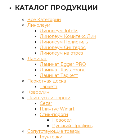
КАТАЛОГ ПРОДУКЦИИ
Все Категории
Линолеум
Линолеум Juteks
Линолеум Комитекс Лин
Линолеум Полистиль
Линолеум Синтерос
Линолеум на отрез
Ламинат
Ламинат Egger PRO
Ламинат Kastamonu
Ламинат Таркетт
Паркетная доска
Таркетт
Ковролин
Плинтусы и пороги
Cezar
Плинтус Winart
Стык-пороги
Новосел
Русский Профиль
Сопутствующие товары
Грунтовки