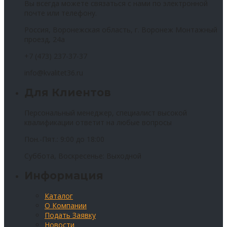
Вы всегда можете связаться с нами по электронной
почте или телефону.
Россия, Воронежская область, г. Воронеж Монтажный
проезд, 24а
+7 (473) 237-37-37
info@kvalitet36.ru
Для Клиентов
Персональный менеджер, специалист высокой
квалификации ответит на любые вопросы
Пон.-Пят.: 9:00 до 18:00
Суббота, Воскресенье: Выходной
Информация
Каталог
О Компании
Подать Заявку
Новости