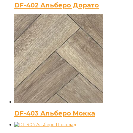
DF-402 Альберо Дорато
DF-403 Альберо Мокка