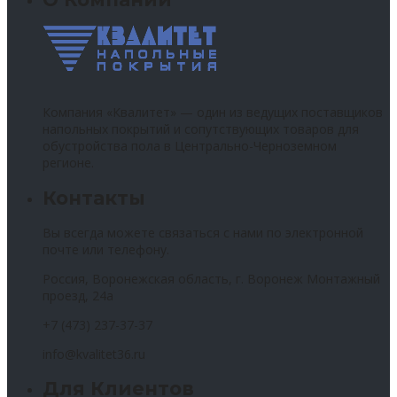
Компания «Квалитет» — один из ведущих поставщиков
напольных покрытий и сопутствующих товаров для
обустройства пола в Центрально-Черноземном
регионе.
Контакты
Вы всегда можете связаться с нами по электронной
почте или телефону.
Россия, Воронежская область, г. Воронеж Монтажный
проезд, 24а
+7 (473) 237-37-37
info@kvalitet36.ru
Для Клиентов