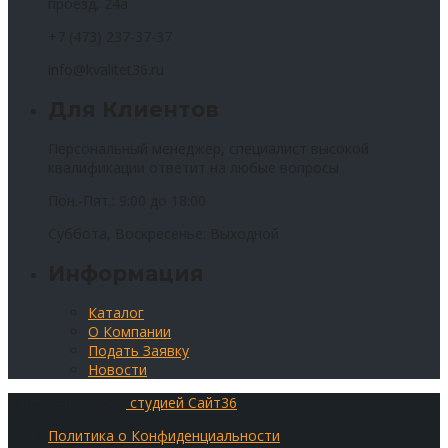
проезд, 24а
+7 (473) 237-37-37
info@kvalitet36.ru
Для Клиентов
Персональный менеджер, специалист высокой
квалификации ответит на любые вопросы
Пон.-Пят.: 9:00 до 18:00
Суббота, Воскресенье: Выходной
Информация
Каталог
О Компании
Подать Заявку
Новости
Сайт разработан
студией Сайт36
Политика о Конфиденциальности