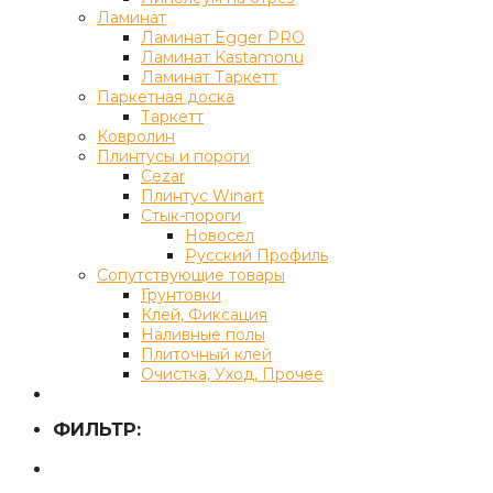
Ламинат
Ламинат Egger PRO
Ламинат Kastamonu
Ламинат Таркетт
Паркетная доска
Таркетт
Ковролин
Плинтусы и пороги
Cezar
Плинтус Winart
Стык-пороги
Новосел
Русский Профиль
Сопутствующие товары
Грунтовки
Клей, Фиксация
Наливные полы
Плиточный клей
Очистка, Уход, Прочее
ФИЛЬТР: