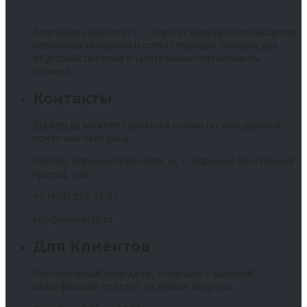
Компания «Квалитет» — один из ведущих поставщиков
напольных покрытий и сопутствующих товаров для
обустройства пола в Центрально-Черноземном
регионе.
Контакты
Вы всегда можете связаться с нами по электронной
почте или телефону.
Россия, Воронежская область, г. Воронеж Монтажный
проезд, 24а
+7 (473) 237-37-37
info@kvalitet36.ru
Для Клиентов
Персональный менеджер, специалист высокой
квалификации ответит на любые вопросы