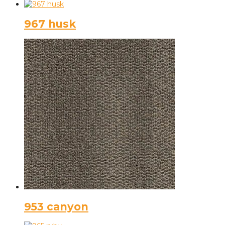
967 husk
953 canyon