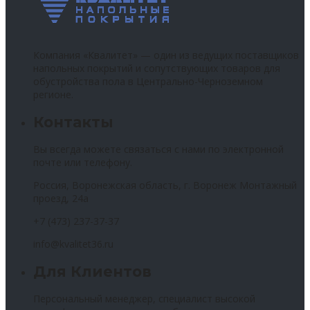
Компания «Квалитет» — один из ведущих поставщиков
напольных покрытий и сопутствующих товаров для
обустройства пола в Центрально-Черноземном
регионе.
Контакты
Вы всегда можете связаться с нами по электронной
почте или телефону.
Россия, Воронежская область, г. Воронеж Монтажный
проезд, 24а
+7 (473) 237-37-37
info@kvalitet36.ru
Для Клиентов
Персональный менеджер, специалист высокой