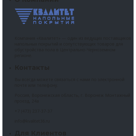
Компания «Квалитет» — один из ведущих поставщиков
напольных покрытий и сопутствующих товаров для
обустройства пола в Центрально-Черноземном
регионе.
Контакты
Вы всегда можете связаться с нами по электронной
почте или телефону.
Россия, Воронежская область, г. Воронеж Монтажный
проезд, 24а
+7 (473) 237-37-37
info@kvalitet36.ru
Для Клиентов