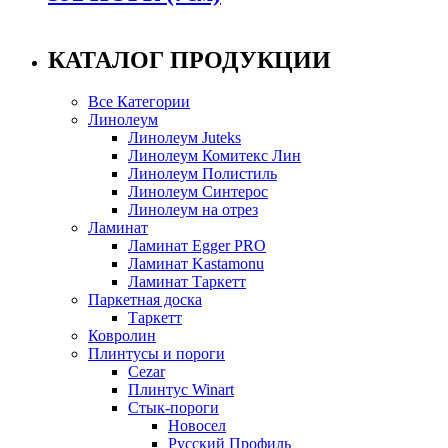
КАТАЛОГ ПРОДУКЦИИ
Все Категории
Линолеум
Линолеум Juteks
Линолеум Комитекс Лин
Линолеум Полистиль
Линолеум Синтерос
Линолеум на отрез
Ламинат
Ламинат Egger PRO
Ламинат Kastamonu
Ламинат Таркетт
Паркетная доска
Таркетт
Ковролин
Плинтусы и пороги
Cezar
Плинтус Winart
Стык-пороги
Новосел
Русский Профиль