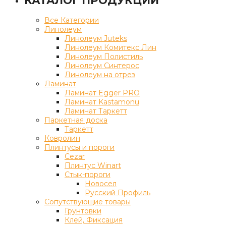
КАТАЛОГ ПРОДУКЦИИ
Все Категории
Линолеум
Линолеум Juteks
Линолеум Комитекс Лин
Линолеум Полистиль
Линолеум Синтерос
Линолеум на отрез
Ламинат
Ламинат Egger PRO
Ламинат Kastamonu
Ламинат Таркетт
Паркетная доска
Таркетт
Ковролин
Плинтусы и пороги
Cezar
Плинтус Winart
Стык-пороги
Новосел
Русский Профиль
Сопутствующие товары
Грунтовки
Клей, Фиксация