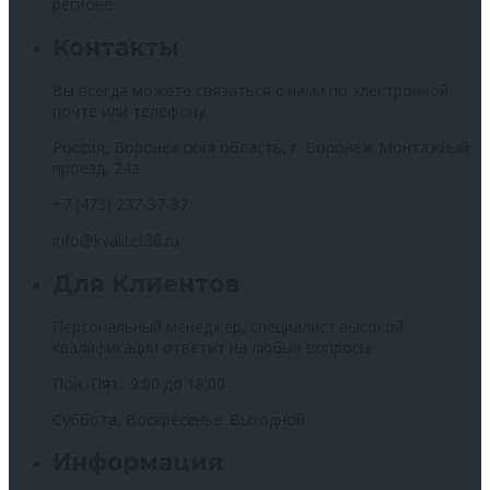
регионе.
Контакты
Вы всегда можете связаться с нами по электронной
почте или телефону.
Россия, Воронежская область, г. Воронеж Монтажный
проезд, 24а
+7 (473) 237-37-37
info@kvalitet36.ru
Для Клиентов
Персональный менеджер, специалист высокой
квалификации ответит на любые вопросы
Пон.-Пят.: 9:00 до 18:00
Суббота, Воскресенье: Выходной
Информация