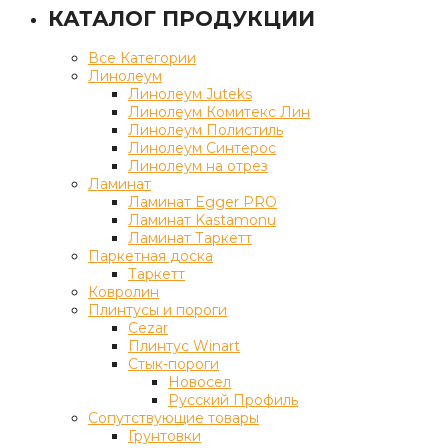
КАТАЛОГ ПРОДУКЦИИ
Все Категории
Линолеум
Линолеум Juteks
Линолеум Комитекс Лин
Линолеум Полистиль
Линолеум Синтерос
Линолеум на отрез
Ламинат
Ламинат Egger PRO
Ламинат Kastamonu
Ламинат Таркетт
Паркетная доска
Таркетт
Ковролин
Плинтусы и пороги
Cezar
Плинтус Winart
Стык-пороги
Новосел
Русский Профиль
Сопутствующие товары
Грунтовки