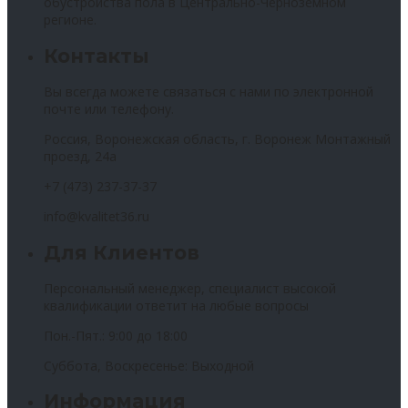
обустройства пола в Центрально-Черноземном
регионе.
Контакты
Вы всегда можете связаться с нами по электронной
почте или телефону.
Россия, Воронежская область, г. Воронеж Монтажный
проезд, 24а
+7 (473) 237-37-37
info@kvalitet36.ru
Для Клиентов
Персональный менеджер, специалист высокой
квалификации ответит на любые вопросы
Пон.-Пят.: 9:00 до 18:00
Суббота, Воскресенье: Выходной
Информация