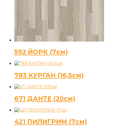
592 ЙОРК (7см)
783 КУРГАН (16,5см)
671 ДАНТЕ (20см)
421 ПИЛИГРИМ (7см)