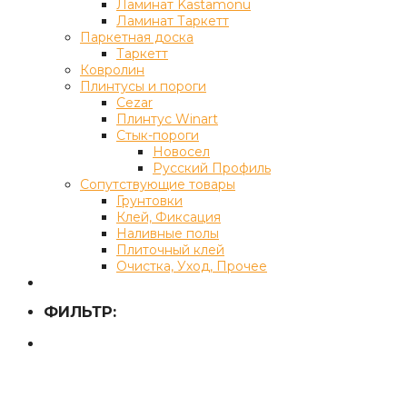
Ламинат Kastamonu
Ламинат Таркетт
Паркетная доска
Таркетт
Ковролин
Плинтусы и пороги
Cezar
Плинтус Winart
Стык-пороги
Новосел
Русский Профиль
Сопутствующие товары
Грунтовки
Клей, Фиксация
Наливные полы
Плиточный клей
Очистка, Уход, Прочее
ФИЛЬТР: