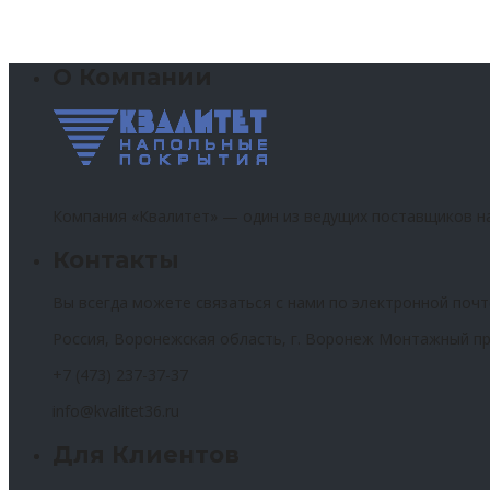
О Компании
Компания «Квалитет» — один из ведущих поставщиков н
Контакты
Вы всегда можете связаться с нами по электронной почт
Россия, Воронежская область, г. Воронеж Монтажный пр
+7 (473) 237-37-37
info@kvalitet36.ru
Для Клиентов