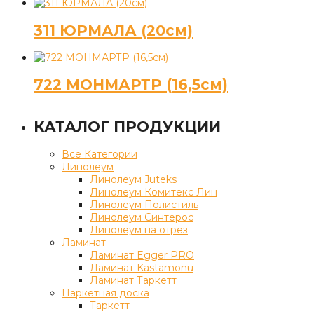
311 ЮРМАЛА (20см)
722 МОНМАРТР (16,5см)
КАТАЛОГ ПРОДУКЦИИ
Все Категории
Линолеум
Линолеум Juteks
Линолеум Комитекс Лин
Линолеум Полистиль
Линолеум Синтерос
Линолеум на отрез
Ламинат
Ламинат Egger PRO
Ламинат Kastamonu
Ламинат Таркетт
Паркетная доска
Таркетт