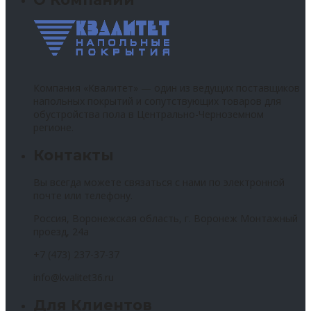
Компания «Квалитет» — один из ведущих поставщиков
напольных покрытий и сопутствующих товаров для
обустройства пола в Центрально-Черноземном
регионе.
Контакты
Вы всегда можете связаться с нами по электронной
почте или телефону.
Россия, Воронежская область, г. Воронеж Монтажный
проезд, 24а
+7 (473) 237-37-37
info@kvalitet36.ru
Для Клиентов