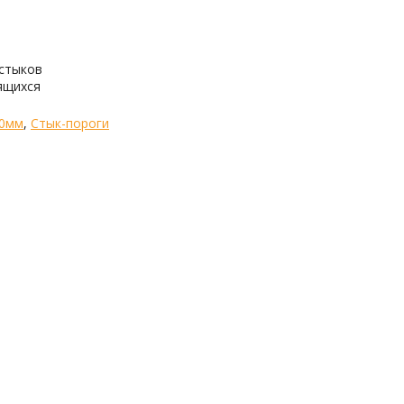
 стыков
ящихся
80мм
,
Стык-пороги