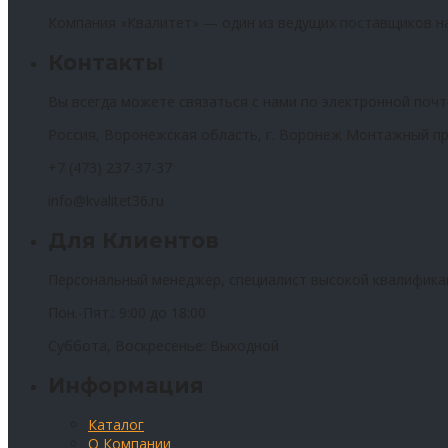
Компания «Квалитет» — один из ведущих поставщиков н
Контакты
Вы всегда можете связаться с нами по электронной почт
Россия, Воронежская область, г. Воронеж Монтажный пр
+7 (473) 237-37-37
info@kvalitet36.ru
Для Клиентов
Персональный менеджер, специалист высокой квалифика
Пон.-Пят.: 9:00 до 18:00
Суббота, Воскресенье: Выходной
Информация
Каталог
О Компании