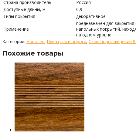
Страна производитель
Россия
Доступные длины, м
0,9
Типы покрытия
декоративное
предназначен для закрытия
Применение
напольных покрытий, наход
на одном уровне
Категории:
Новосел
,
Плинтусы и пороги
,
Стык-порог широкий 
Похожие товары