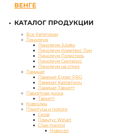
ВЕНГЕ
КАТАЛОГ ПРОДУКЦИИ
Все Категории
Линолеум
Линолеум Juteks
Линолеум Комитекс Лин
Линолеум Полистиль
Линолеум Синтерос
Линолеум на отрез
Ламинат
Ламинат Egger PRO
Ламинат Kastamonu
Ламинат Таркетт
Паркетная доска
Таркетт
Ковролин
Плинтусы и пороги
Cezar
Плинтус Winart
Стык-пороги
Новосел