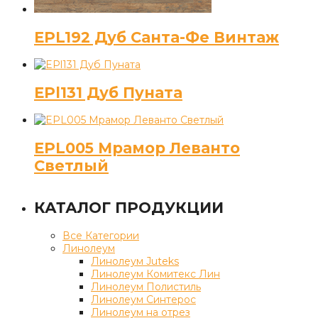
EPL192 Дуб Санта-Фе Винтаж
EPl131 Дуб Пуната
EPL005 Мрамор Леванто
Светлый
КАТАЛОГ ПРОДУКЦИИ
Все Категории
Линолеум
Линолеум Juteks
Линолеум Комитекс Лин
Линолеум Полистиль
Линолеум Синтерос
Линолеум на отрез