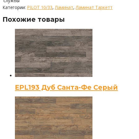
службы
Категории:
PILOT 10/33
,
Ламинат
,
Ламинат Таркетт
Похожие товары
EPL193 Дуб Санта-Фе Серый