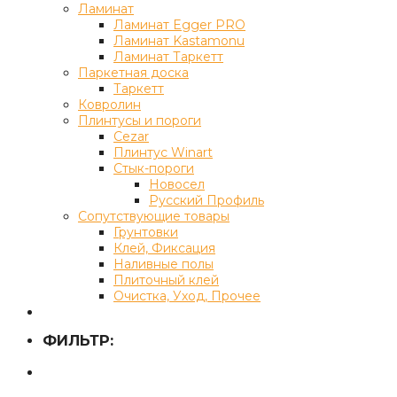
Ламинат
Ламинат Egger PRO
Ламинат Kastamonu
Ламинат Таркетт
Паркетная доска
Таркетт
Ковролин
Плинтусы и пороги
Cezar
Плинтус Winart
Стык-пороги
Новосел
Русский Профиль
Сопутствующие товары
Грунтовки
Клей, Фиксация
Наливные полы
Плиточный клей
Очистка, Уход, Прочее
ФИЛЬТР: